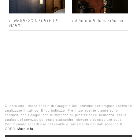
IL NEGRESCO, FORTE DEI
L'Albereta Relais, Erbusco
MARMI
Back to top
Questo sito utilizza cookie di Google e altri provider per erogare i servizi e
analizzare il traffico. Il tuo indirizzo IP e il tuo agente utente sono
condivisi con Google, con le metriche su prestazioni e sicurezza, per la
qualità del servizio, generare statistiche, rilevare e contrastare abusi.
Barbara Torresan - P.IVA 08678000962 |
Continuando accetti uso dei cookie e trattamento dei dati secondo il
Privacy Policy
GDPR.
More info