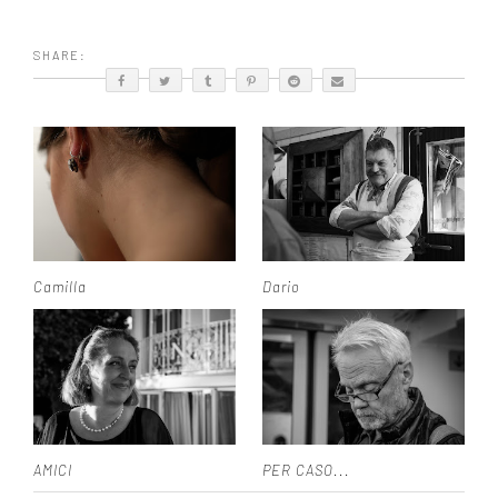
SHARE:
Camilla
Dario
AMICI
PER CASO...